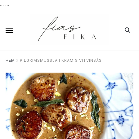
...
...
HEM
»
PILGRIMSMUSSLA I KRÄMIG VITVINSÅS