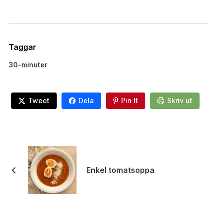
Taggar
30-minuter
Tweet
Dela
Pin It
Skriv ut
Enkel tomatsoppa