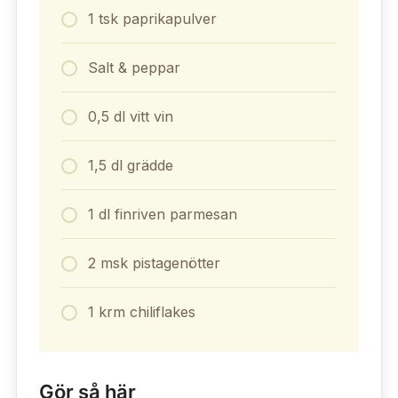
1 tsk paprikapulver
Salt & peppar
0,5 dl vitt vin
1,5 dl grädde
1 dl finriven parmesan
2 msk pistagenötter
1 krm chiliflakes
Gör så här