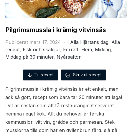
Pilgrimsmussla i krämig vitvinsås
Publicerat
mars 17, 2024
i
Alla Hjärtans dag
,
Alla
recept
,
Fisk och skaldjur
,
Förrätt
,
Hem
,
Middag
,
Middag på 30 minuter
,
Nyårsafton
Till recept
Skriv ut recept
Pilgrimsmussla i krämig vitvinsås är ett enkelt, men
ack så gott, recept som bara tar 20 minuter att laga!
Det är nästan som att få restaurangmat serverat
hemma i eget kök. Allt du behöver är färska
kammusslor, vitt vin, grädde och parmesan. Stek
musslorna tills dom har en gyllenbrun färg, slå på