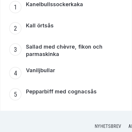
Kanelbullssockerkaka
Kall örtsås
Sallad med chèvre, fikon och
parmaskinka
Vaniljbullar
Pepparbiff med cognacsås
NYHETSBREV
A