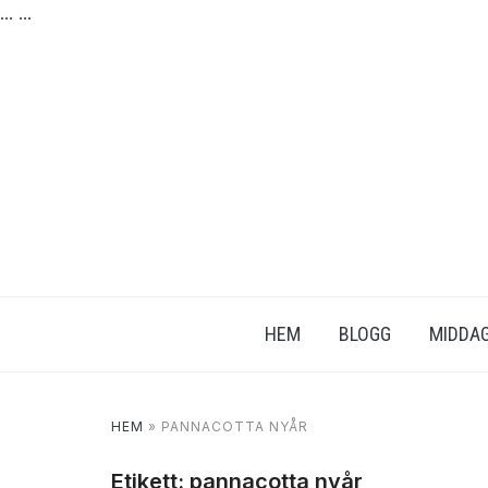
...
...
HEM
BLOGG
MIDDAG
HEM
»
PANNACOTTA NYÅR
Etikett:
pannacotta nyår