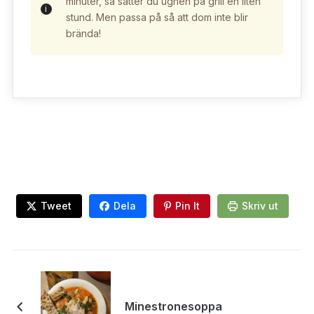
minuter, så sätter du ugnen på grill en liten
stund. Men passa på så att dom inte blir
brända!
Tweet
Dela
Pin It
Skriv ut
Minestronesoppa