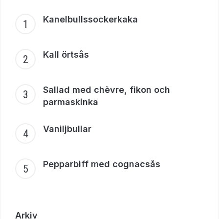
Kanelbullssockerkaka
Kall örtsås
Sallad med chèvre, fikon och
parmaskinka
Vaniljbullar
Pepparbiff med cognacsås
Arkiv