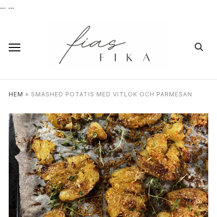
...
...
HEM
»
SMASHED POTATIS MED VITLÖK OCH PARMESAN