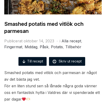
Smashed potatis med vitlök och
parmesan
Publicerat
oktober 14, 2023
i
Alla recept
,
Fingermat
,
Middag
,
Påsk
,
Potatis
,
Tillbehör
Till recept
Skriv ut recept
Smashed potatis med vitlök och parmesan är något
av det bästa jag vet.
För en liten stund sen så lånade några goda vänner
oss en fantastisk hytta i Valdres där vi spenderade ett
par dagar