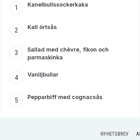
Kanelbullssockerkaka
Kall örtsås
Sallad med chèvre, fikon och
parmaskinka
Vaniljbullar
Pepparbiff med cognacsås
NYHETSBREV
A