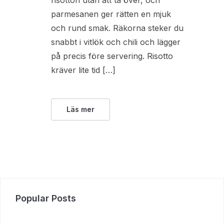
risotton utan att ta över, och
parmesanen ger rätten en mjuk
och rund smak. Räkorna steker du
snabbt i vitlök och chili och lägger
på precis före servering. Risotto
kräver lite tid […]
Läs mer
Popular Posts