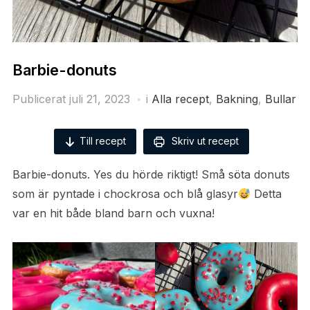
Barbie-donuts
Publicerat
juli 21, 2023
i
Alla recept
,
Bakning
,
Bullar
Till recept
Skriv ut recept
Barbie-donuts. Yes du hörde riktigt! Små söta donuts
som är pyntade i chockrosa och blå glasyr
Detta
var en hit både bland barn och vuxna!