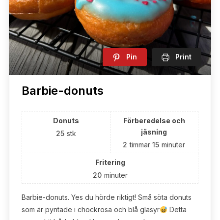
Pin
Print
Barbie-donuts
Donuts
Förberedelse och
jäsning
25
stk
2
timmar
15
minuter
Fritering
20
minuter
Barbie-donuts. Yes du hörde riktigt! Små söta donuts
som är pyntade i chockrosa och blå glasyr
Detta