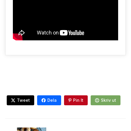
Tweet
Dela
Pin It
Skriv ut