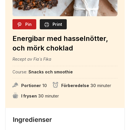
Pin
Print
Energibar med hasselnötter,
och mörk choklad
Recept av Fia´s Fika
Course:
Snacks och smoothie
Portioner
10
Förberedelse
30
minuter
I frysen
30
minuter
Ingredienser