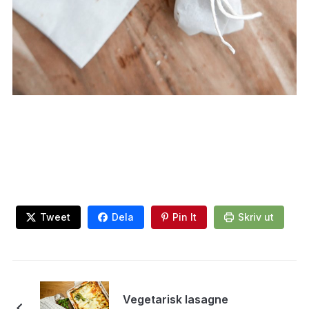
Recept på andra snacks finner du här
Tweet
Dela
Pin It
Skriv ut
Vegetarisk lasagne