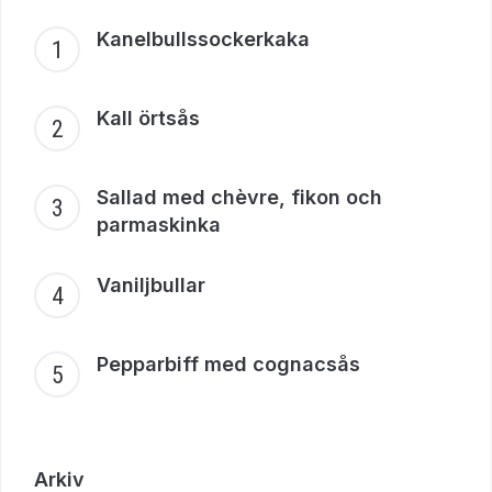
Kanelbullssockerkaka
Kall örtsås
Sallad med chèvre, fikon och
parmaskinka
Vaniljbullar
Pepparbiff med cognacsås
Arkiv