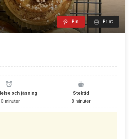
Pin
Print
else och jäsning
Stektid
30
minuter
8
minuter