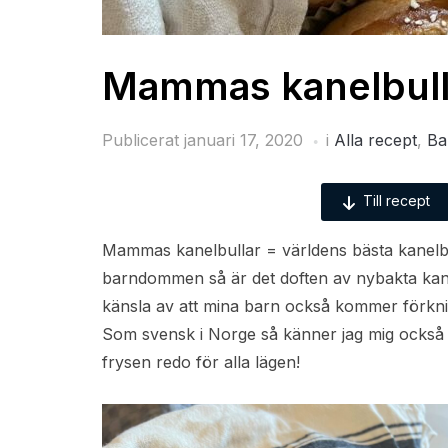
Mammas kanelbull
Publicerat
januari 17, 2020
i
Alla recept
,
Ba
Till recept
Mammas kanelbullar = världens bästa kanelb
barndommen så är det doften av nybakta kane
känsla av att mina barn också kommer förkn
Som svensk i Norge så känner jag mig också för
frysen redo för alla lägen!