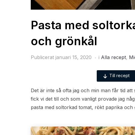
Pasta med soltorka
och grönkål
Publicerat
januari 15, 2020
i
Alla recept
,
Mi
Till recept
Det är inte så ofta jag och min man får tid at
fick vi det till och som vanligt provade jag någ
pasta med soltorkad tomat, rökt paprika och g