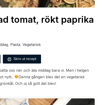
d tomat, rökt paprika
ddag
,
Pasta
,
Vegetarisk
Skriv ut recept
t sätta oss ner och äta middag bara vi. Men i helgen
ot nytt..
Denna gången blev det en vegetarisk
rönkål. Och oj så gott det blev!