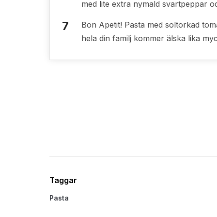
med lite extra nymald svartpeppar och
Bon Apetit! Pasta med soltorkad tom
hela din familj kommer älska lika my
Andra pastarecept finner du här
Taggar
Pasta