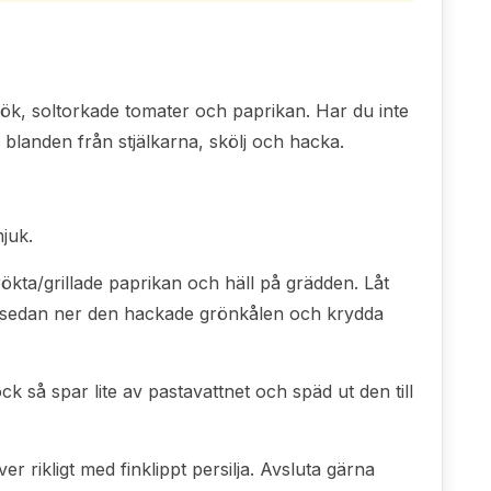
lök, soltorkade tomater och paprikan. Har du inte
blanden från stjälkarna, skölj och hacka.
mjuk.
ökta/grillade paprikan och häll på grädden. Låt
d sedan ner den hackade grönkålen och krydda
ock så spar lite av pastavattnet och späd ut den till
 rikligt med finklippt persilja. Avsluta gärna