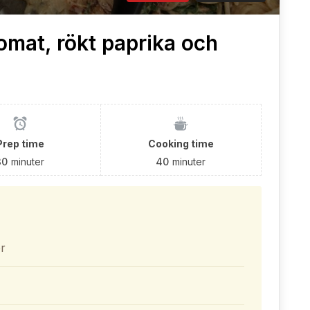
omat, rökt paprika och
Prep time
Cooking time
30
minuter
40
minuter
er