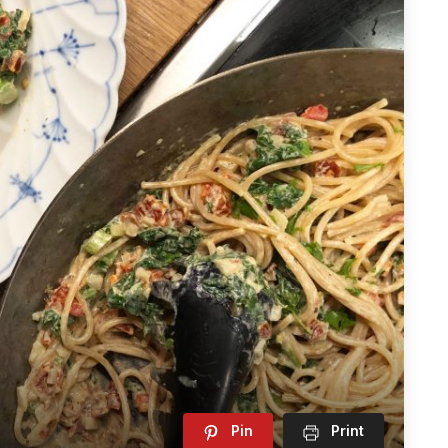
Pin
Print