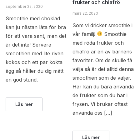
frukter och chiafrö
september 22, 2020
mars 22, 2020
Smoothie med choklad
Som vi dricker smoothie i
kan ju nästan låta för bra
vår familj!
Smoothie
för att vara sant, men det
med röda frukter och
är det inte! Servera
chiafrö är en av barnens
smoothien med lite riven
favoriter. Om de skulle få
kokos och ett par kokta
välja så är det alltid denna
ägg så håller du dig mätt
smoothien som de väljer.
en god stund.
Här kan du bara använda
de frukter som du har i
frysen. Vi brukar oftast
Läs mer
använda oss […]
Läs mer