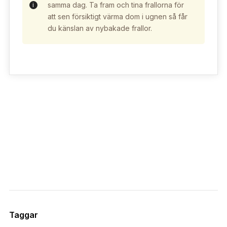
samma dag. Ta fram och tina frallorna för
att sen försiktigt värma dom i ugnen så får
du känslan av nybakade frallor.
Recept på andra bröd finner du här
Taggar