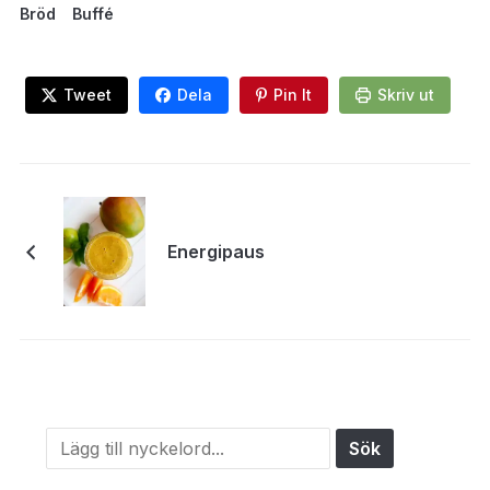
Bröd
Buffé
Tweet
Dela
Pin It
Skriv ut
Energipaus