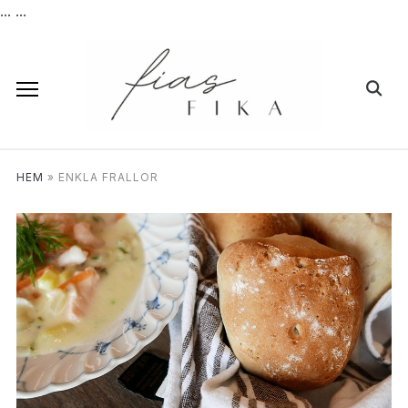
...
...
HEM
»
ENKLA FRALLOR