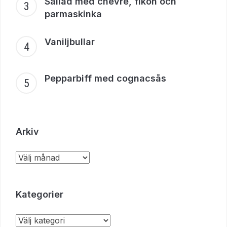
Sallad med chèvre, fikon och
parmaskinka
Vaniljbullar
Pepparbiff med cognacsås
Arkiv
Kategorier