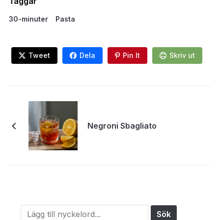
Taggar
30-minuter
Pasta
Tweet
Dela
Pin It
Skriv ut
Negroni Sbagliato