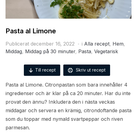
Pasta al Limone
Publicerat
december 16, 2022
i
Alla recept
,
Hem
,
Middag
,
Middag på 30 minuter
,
Pasta
,
Vegetarisk
Till recept
Skriv ut recept
Pasta al Limone. Citronpastan som bara innehåller 4
ingredienser och är klar på ca 20 minuter. Har du inte
provat den ännu? Inkludera den i nästa veckas
middagar och servera en krämig, citrondoftande pasta
som du toppar med nymald svartpeppar och riven
parmesan.