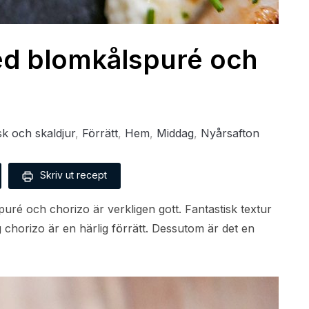
ed blomkålspuré och
sk och skaldjur
,
Förrätt
,
Hem
,
Middag
,
Nyårsafton
Skriv ut recept
ré och chorizo är verkligen gott. Fantastisk textur
 chorizo är en härlig förrätt. Dessutom är det en