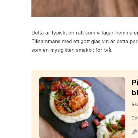
Detta är typiskt en rätt som vi lagar hemma en
Tillsammans med ett gott glas vin är detta p
som en mysig liten smakbit för två.
P
b
Rec
Co