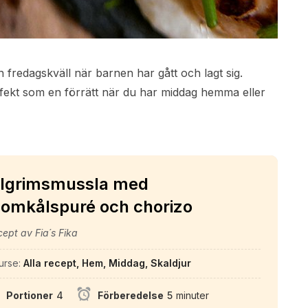
 fredagskväll när barnen har gått och lagt sig.
erfekt som en förrätt när du har middag hemma eller
ilgrimsmussla med
lomkålspuré och chorizo
ept av Fia´s Fika
urse:
Alla recept, Hem, Middag, Skaldjur
Portioner
4
Förberedelse
5
minuter