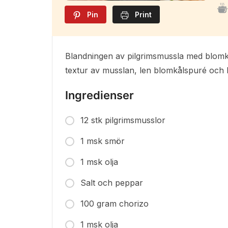
Pin
Print
Blandningen av pilgrimsmussla med blomkå
textur av musslan, len blomkålspuré och li
Ingredienser
12 stk pilgrimsmusslor
1 msk smör
1 msk olja
Salt och peppar
100 gram chorizo
1 msk olja