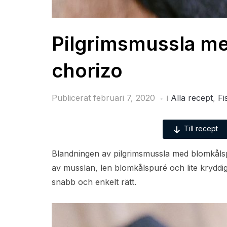
Pilgrimsmussla m
chorizo
Publicerat
februari 7, 2020
i
Alla recept
,
Fi
Till recept
Blandningen av pilgrimsmussla med blomkålspu
av musslan, len blomkålspuré och lite kryddig
snabb och enkelt rätt.