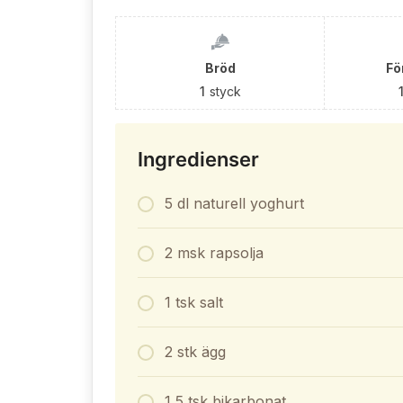
Bröd
Fö
1
styck
Ingredienser
5 dl naturell yoghurt
2 msk rapsolja
1 tsk salt
2 stk ägg
1,5 tsk bikarbonat