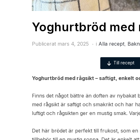
Yoghurtbröd med r
Publicerat
mars 4, 2025
i
Alla recept
,
Bakn
Till recept
Yoghurtbröd med rågsikt – saftigt, enkelt o
Finns det något bättre än doften av nybakat 
med rågsikt är saftigt och smakrikt och har h
luftigt och rågsikten ger en mustig smak. Varj
Det här brödet är perfekt till frukost, som en 
tillbehör till en mustig soppa. Det är enkelt 