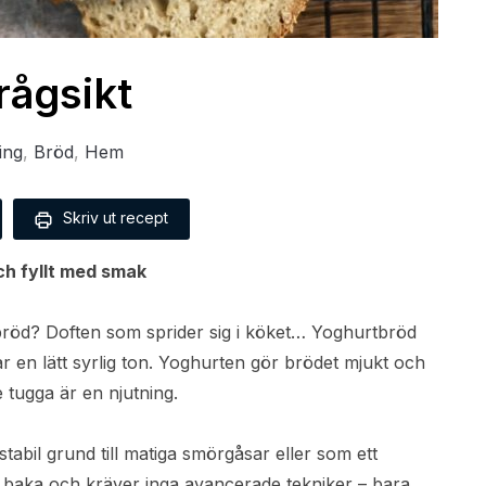
ågsikt
ing
,
Bröd
,
Hem
Skriv ut recept
ch fyllt med smak
bröd? Doften som sprider sig i köket… Yoghurtbröd
ar en lätt syrlig ton. Yoghurten gör brödet mjukt och
e tugga är en njutning.
stabil grund till matiga smörgåsar eller som ett
att baka och kräver inga avancerade tekniker – bara