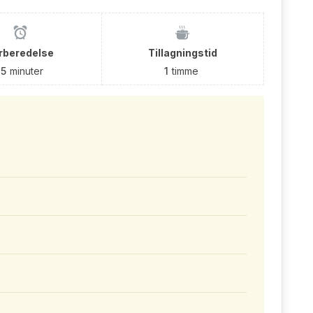
rberedelse
Tillagningstid
15
minuter
1
timme