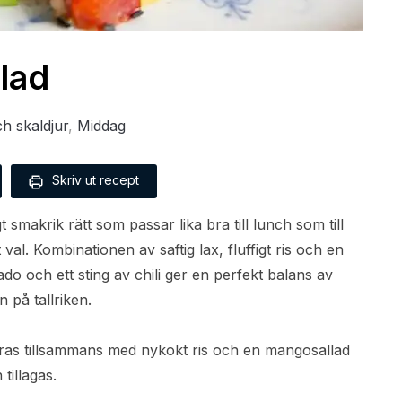
lad
ch skaldjur
,
Middag
Skriv ut recept
 smakrik rätt som passar lika bra till lunch som till
t val. Kombinationen av saftig lax, fluffigt ris och en
o och ett sting av chili ger en perfekt balans av
 på tallriken.
eras tillsammans med nykokt ris och en mangosallad
tillagas.