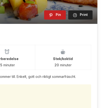
Pin
Print
rberedelse
Stek/koktid
15
minuter
20
minuter
mmer till. Enkelt, gott och riktigt sommarfräscht.