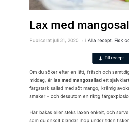
Lax med mangosal
Publicerat
juli 31, 2020
i
Alla recept
,
Fisk o
Till recept
Om du söker efter en lätt, fräsch och samtidigt
middag, är
lax med mangosallad
ett självklar
färgstark sallad med söt mango, krämig avokad
smaker – och dessutom en riktig färgexplosion
Här bakas eller steks laxen enkelt, och serv
som du enkelt blandar ihop under tiden fisken 