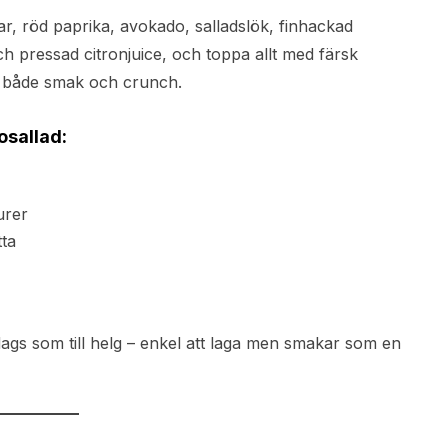
r, röd paprika, avokado, salladslök, finhackad
 och pressad citronjuice, och toppa allt med färsk
r både smak och crunch.
sallad:
urer
tta
rdags som till helg – enkel att laga men smakar som en