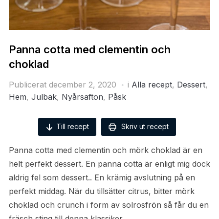
Panna cotta med clementin och
choklad
Publicerat
december 2, 2020
i
Alla recept
,
Dessert
,
Hem
,
Julbak
,
Nyårsafton
,
Påsk
Till recept
Skriv ut recept
Panna cotta med clementin och mörk choklad är en
helt perfekt dessert. En panna cotta är enligt mig dock
aldrig fel som dessert.. En krämig avslutning på en
perfekt middag. När du tillsätter citrus, bitter mörk
choklad och crunch i form av solrosfrön så får du en
fräsch sting till denna klassiker.