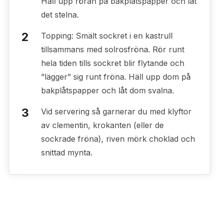
Häll upp röran på bakplåtspapper och låt
det stelna.
Topping: Smält sockret i en kastrull
tillsammans med solrosfröna. Rör runt
hela tiden tills sockret blir flytande och
”lägger” sig runt fröna. Häll upp dom på
bakplåtspapper och låt dom svalna.
Vid servering så garnerar du med klyftor
av clementin, krokanten (eller de
sockrade fröna), riven mörk choklad och
snittad mynta.