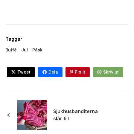
Taggar
Buffé
Jul
Påsk
Tweet
Dela
Pin It
Skriv ut
Sjukhusbanditerna
slår till