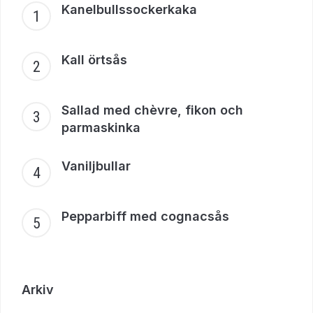
Kanelbullssockerkaka
Kall örtsås
Sallad med chèvre, fikon och
parmaskinka
Vaniljbullar
Pepparbiff med cognacsås
Arkiv