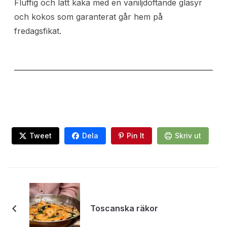
Fluffig och lätt kaka med en vaniljdoftande glasyr
och kokos som garanterat går hem på
fredagsfikat.
Tweet
Dela
Pin It
Skriv ut
Toscanska räkor