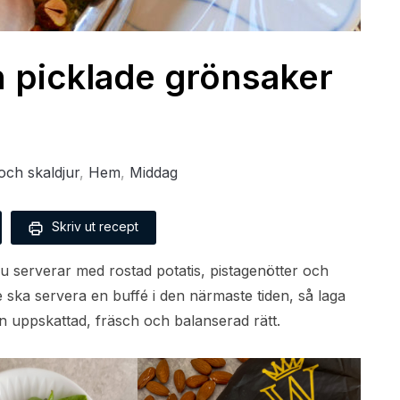
 picklade grönsaker
och skaldjur
,
Hem
,
Middag
Skriv ut recept
 serverar med rostad potatis, pistagenötter och
e ska servera en buffé i den närmaste tiden, så laga
gen uppskattad, fräsch och balanserad rätt.