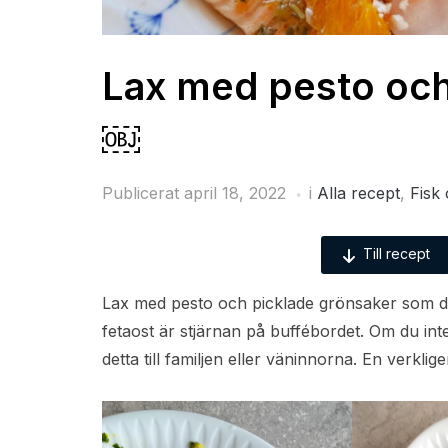
Lax med pesto och
￼
Publicerat
april 18, 2022
i
Alla recept
,
Fisk 
Till recept
Lax med pesto och picklade grönsaker som du
fetaost är stjärnan på buffébordet. Om du int
detta till familjen eller väninnorna. En verkli