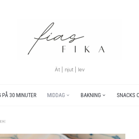
Ät | njut | lev
 PÅ 30 MINUTER
MIDDAG
BAKNING
SNACKS 
R￼